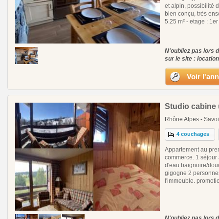
et alpin, possibilit
bien conçu, très enso
5.25 m² - etage : 1er
N'oubliez pas lors 
sur le site : locatio
Voir l'an
Studio cabine u
Rhône Alpes - Savoi
4 couchages
Appartement au prem
commerce. 1 séjour 
d'eau baignoire/douc
gigogne 2 personnes 
l'immeuble. promotio
N'oubliez pas lors 