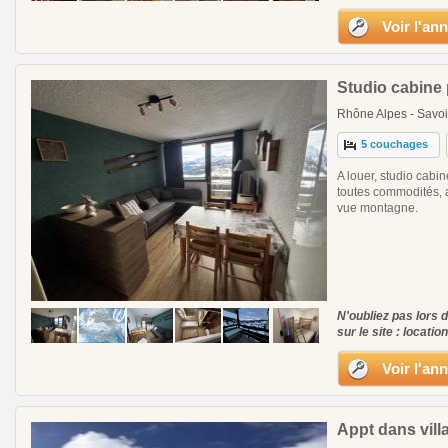
Voir l'an
Studio cabine 
Rhône Alpes - Savoi
5 couchages
A louer, studio cabi
toutes commodités, 
vue montagne.
N'oubliez pas lors 
sur le site : locatio
Voir l'an
Appt dans vill