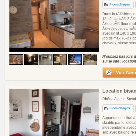
4 couchages
Dans la rÃ©sidence 
18m2,classÃ© 2 Ã©toi
Ã©quipÃ© (four mixte
Ã©lectrique, etc..sÃ
avec un lit 140 x 19
(poids max 70kg) .co
cheveux, sèche servi
N'oubliez pas lors 
sur le site : locatio
Voir l'an
Location bisan
Rhône Alpes - Savoi
6 couchages
Appartement situé à
skiable par le téléc
indépendante avec 1 
sdb avec baignoire e