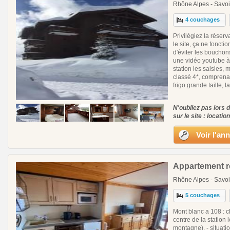
Rhône Alpes - Savoi
4 couchages
Privilégiez la réser
le site, ça ne fonct
d'éviter les bouchon
une vidéo youtube à
station les saisies, 
classé 4*, comprenan
frigo grande taille, l
N'oubliez pas lors 
sur le site : locatio
Voir l'an
Appartement re
Rhône Alpes - Savoi
5 couchages
Mont blanc a 108 : ch
centre de la station 
montagne), - situati