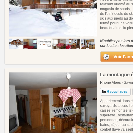
relaxant orienté au 
magasin de sports, .
de l'esf ( ecole du s
skis aux pieds au d
fermé pour une voitu
beaufortain et la pie
N'oubliez pas lors 
sur le site : locatio
Voir l'an
La montagne ét
Rhône Alpes - Savoi
6 couchages
Appartement dans ré
savoyards, accès libr
caisse, remontée tél
superette...restaura
personnes, décorati
bains, séjour au sud
confort (lave vaisselle