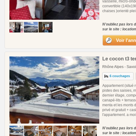
vaisselle, micro-ond
convertible (140x190
chaises )orienté plei
N'oubliez pas lors 
sur le site : locatio
Voir l'an
Le cocon t3 te
Rhône Alpes - Savoi
6 couchages
Appartement (situé r
pistes des saisies, m
dernier étage, comp
canapé-lits + terras
menta et les monts d
privé et gratuit + ca
l'appartement. a moi
N'oubliez pas lors 
sur le site : locatio