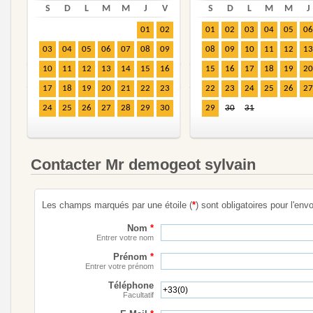
S
D
L
M
M
J
V
S
D
L
M
M
J
01
02
01
02
03
04
05
06
03
04
05
06
07
08
09
08
09
10
11
12
13
10
11
12
13
14
15
16
15
16
17
18
19
20
17
18
19
20
21
22
23
22
23
24
25
26
27
24
25
26
27
28
29
30
29
30
31
Contacter Mr demogeot sylvain
Les champs marqués par une étoile (
*
) sont obligatoires pour l'envo
Nom
*
Entrer votre nom
Prénom
*
Entrer votre prénom
Téléphone
Facultatif