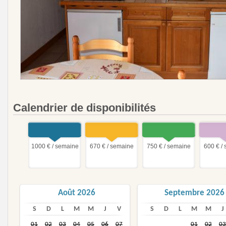
Calendrier de disponibilités
1000 € / semaine
670 € / semaine
750 € / semaine
600 € /
Août 2026
Septembre 2026
S
D
L
M
M
J
V
S
D
L
M
M
J
01
02
03
04
05
06
07
01
02
03