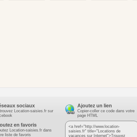
éseaux sociaux
Ajoutez un lien
trouvez Location-saisies.fr sur
Copier-coller ce code dans votre
cebook
page HTML
outez en favoris
<a href="http://www.location-
outez Location-saisies.fr dans
saisies.fr" title="Locations de
re liste de favoris
vacances sur Internet">Trouvez