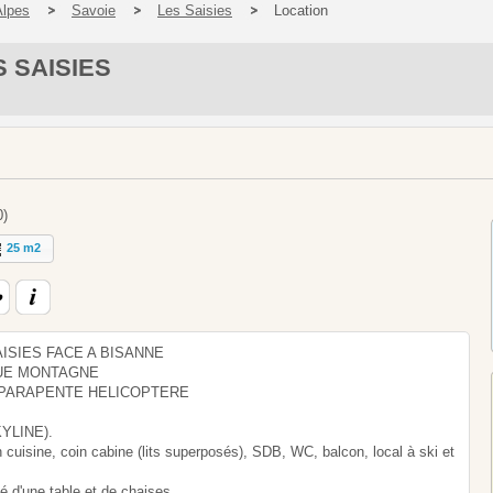
Alpes
Savoie
Les Saisies
Location
 SAISIES
0)
25 m2
ISIES FACE A BISANNE
VUE MONTAGNE
 PARAPENTE HELICOPTERE
SKYLINE).
n cuisine, coin cabine (lits superposés), SDB, WC, balcon, local à ski et
pé d'une table et de chaises.