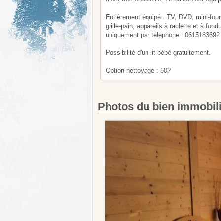
Entièrement équipé : TV, DVD, mini-four, 
grille-pain, appareils à raclette et à fon
uniquement par telephone : 0615183692
Possibilité d'un lit bébé gratuitement.
Option nettoyage : 50?
Photos du bien immobil