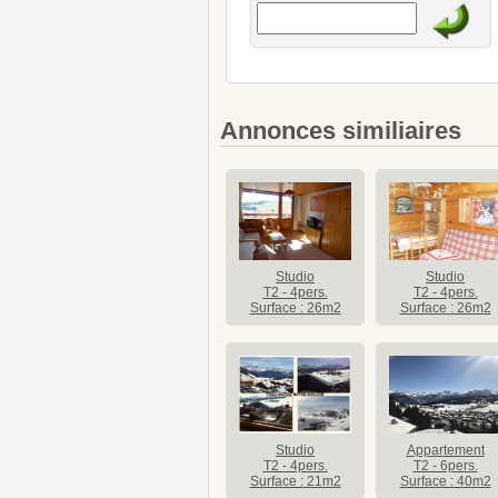
Annonces similiaires
Studio
Studio
T2 - 4pers.
T2 - 4pers.
Surface : 26m2
Surface : 26m2
Studio
Appartement
T2 - 4pers.
T2 - 6pers.
Surface : 21m2
Surface : 40m2