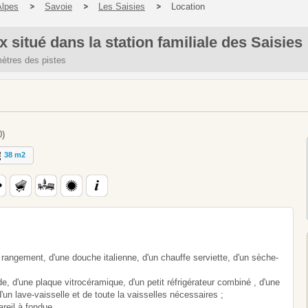
Alpes
Savoie
Les Saisies
Location
situé dans la station familiale des Saisies
mètres des pistes
0)
38 m2
rangement, d'une douche italienne, d'un chauffe serviette, d'un sèche-
e, d'une plaque vitrocéramique, d'un petit réfrigérateur combiné , d'une
 d'un lave-vaisselle et de toute la vaisselles nécessaires ;
areil à fondue