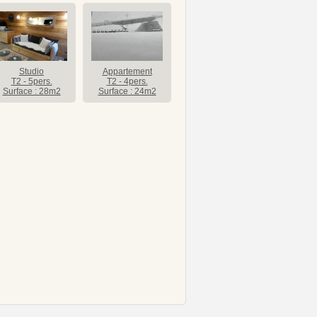
Studio
Appartement
T2 - 5pers.
T2 - 4pers.
Surface : 28m2
Surface : 24m2