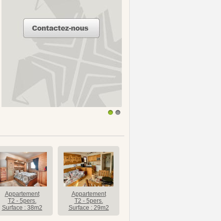
1
2
Appartement
Appartement
T2 - 5pers.
T2 - 5pers.
Surface : 38m2
Surface : 29m2