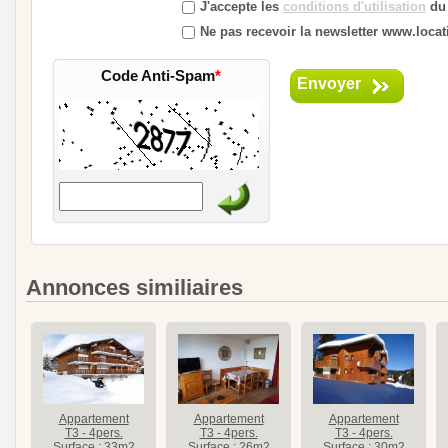
J'accepte les
conditions d'utilisation
du 
Ne pas recevoir la newsletter www.locati
Code Anti-Spam
*
Envoyer
Annonces similiaires
Appartement
Appartement
Appartement
T3 - 4pers.
T3 - 4pers.
T3 - 4pers.
Surface : 33m2
Surface : 26m2
Surface : 30m2