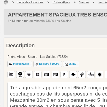
Liste des locations
Rhône Alpes
Savoie
Les Sa
APPARTEMENT SPACIEUX TRES ENSO
Le Mirantin rue du Mirantin 73620 Les Saisies
Description
Rhône Alpes - Savoie - Les Saisies (73620)
9 couchages
De 850€ à 1900€
65 m2
Très agréable appartement 65m2 conçu po
couchages pas de lits superposés ni de co
Mezzanine 30m2 en sous pente avec 5 lit
Grande entrée, 1 chambre avec lit de 140 e