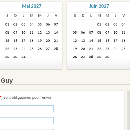
Mai 2027
Juin 2027
S
D
L
M
M
J
V
S
D
L
M
M
J
V
01
02
03
04
05
06
07
01
02
03
04
08
09
10
11
12
13
14
05
06
07
08
09
10
11
15
16
17
18
19
20
21
12
13
14
15
16
17
18
22
23
24
25
26
27
28
19
20
21
22
23
24
25
29
30
31
26
27
28
29
30
 Guy
*
) sont obligatoires pour l'envoi