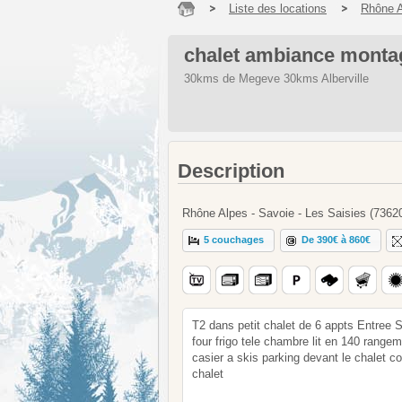
Liste des locations
Rhône 
chalet ambiance monta
30kms de Megeve 30kms Alberville
Description
Rhône Alpes - Savoie - Les Saisies (7362
5 couchages
De 390€ à 860€
T2 dans petit chalet de 6 appts Entree S
four frigo tele chambre lit en 140 range
casier a skis parking devant le chalet c
chalet