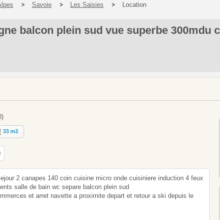
Alpes
Savoie
Les Saisies
Location
gne balcon plein sud vue superbe 300mdu c
0)
33 m2
ejour 2 canapes 140 coin cuisine micro onde cuisiniere induction 4 feux
ments salle de bain wc separe balcon plein sud
ommerces et arret navette a proximite depart et retour a ski depuis le