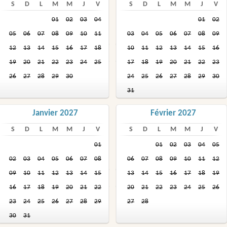
S
D
L
M
M
J
V
S
D
L
M
M
J
V
01
02
03
04
01
02
05
06
07
08
09
10
11
03
04
05
06
07
08
09
12
13
14
15
16
17
18
10
11
12
13
14
15
16
19
20
21
22
23
24
25
17
18
19
20
21
22
23
26
27
28
29
30
24
25
26
27
28
29
30
31
Janvier 2027
Février 2027
S
D
L
M
M
J
V
S
D
L
M
M
J
V
01
01
02
03
04
05
02
03
04
05
06
07
08
06
07
08
09
10
11
12
09
10
11
12
13
14
15
13
14
15
16
17
18
19
16
17
18
19
20
21
22
20
21
22
23
24
25
26
23
24
25
26
27
28
29
27
28
30
31