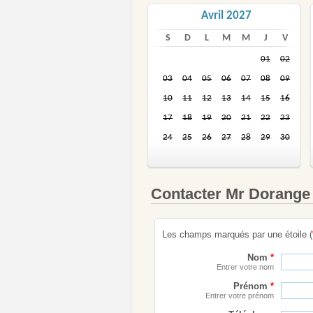
Avril 2027
S
D
L
M
M
J
V
01
02
03
04
05
06
07
08
09
10
11
12
13
14
15
16
17
18
19
20
21
22
23
24
25
26
27
28
29
30
Contacter Mr Dorange
Les champs marqués par une étoile (
Nom
*
Entrer votre nom
Prénom
*
Entrer votre prénom