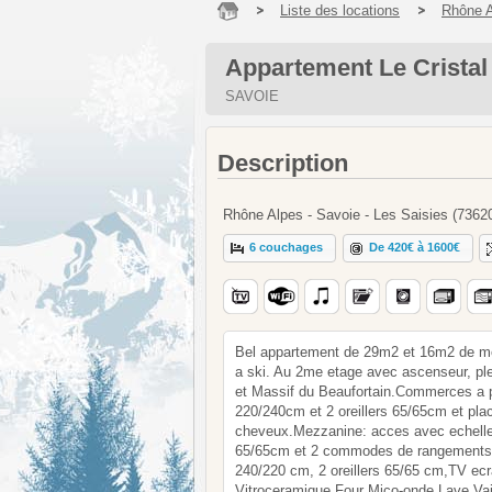
Liste des locations
Rhône 
Appartement Le Cristal
SAVOIE
Description
Rhône Alpes - Savoie - Les Saisies (7362
6 couchages
De 420€ à 1600€
Bel appartement de 29m2 et 16m2 de me
a ski. Au 2me etage avec ascenseur, ple
et Massif du Beaufortain.Commerces a pr
220/240cm et 2 oreillers 65/65cm et pla
cheveux.Mezzanine: acces avec echelle 
65/65cm et 2 commodes de rangements, 
240/220 cm, 2 oreillers 65/65 cm,TV ecr
Vitroceramique,Four Mico-onde,Lave Vaiss