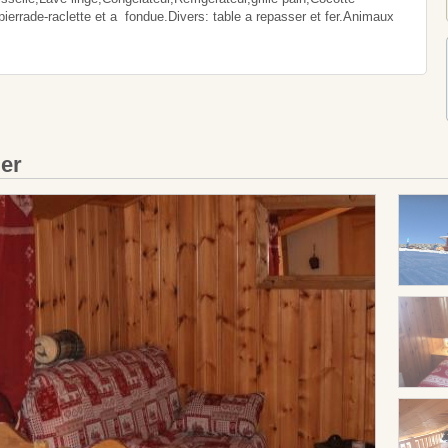
pierrade-raclette et a fondue.Divers: table a repasser et fer.Animaux
ier