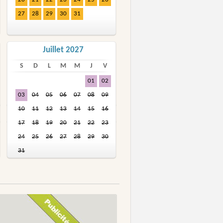
27
28
29
30
31
Juillet 2027
S
D
L
M
M
J
V
01
02
03
04
05
06
07
08
09
10
11
12
13
14
15
16
17
18
19
20
21
22
23
24
25
26
27
28
29
30
31