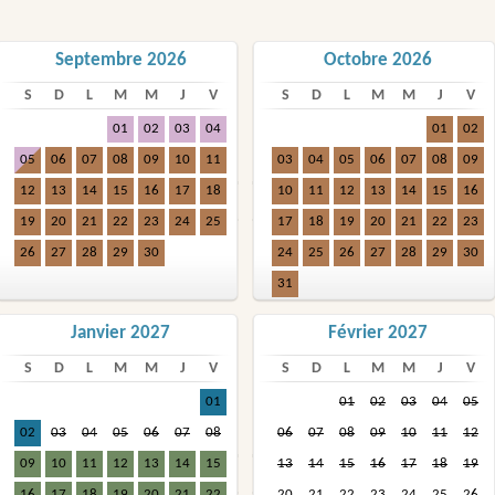
Septembre 2026
Octobre 2026
S
D
L
M
M
J
V
S
D
L
M
M
J
V
01
02
03
04
01
02
05
06
07
08
09
10
11
03
04
05
06
07
08
09
12
13
14
15
16
17
18
10
11
12
13
14
15
16
19
20
21
22
23
24
25
17
18
19
20
21
22
23
26
27
28
29
30
24
25
26
27
28
29
30
31
Janvier 2027
Février 2027
S
D
L
M
M
J
V
S
D
L
M
M
J
V
01
01
02
03
04
05
02
03
04
05
06
07
08
06
07
08
09
10
11
12
09
10
11
12
13
14
15
13
14
15
16
17
18
19
16
17
18
19
20
21
22
20
21
22
23
24
25
26