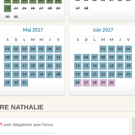
23
24
25
26
27
28
29
27
28
30
31
Mai 2027
Juin 2027
S
D
L
M
M
J
V
S
D
L
M
M
J
V
01
02
03
04
05
06
07
01
02
03
04
08
09
10
11
12
13
14
05
06
07
08
09
10
11
15
16
17
18
19
20
21
12
13
14
15
16
17
18
22
23
24
25
26
27
28
19
20
21
22
23
24
25
29
30
31
26
27
28
29
30
IRE NATHALIE
*
) sont obligatoires pour l'envoi