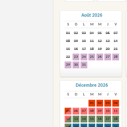
Août 2026
S
D
L
M
M
J
V
01
02
03
04
05
06
07
08
09
10
11
12
13
14
15
16
17
18
19
20
21
22
23
24
25
26
27
28
29
30
31
Décembre 2026
S
D
L
M
M
J
V
01
02
03
04
05
06
07
08
09
10
11
12
13
14
15
16
17
18
19
20
21
22
23
24
25