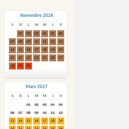
Novembre 2026
S
D
L
M
M
J
V
01
02
03
04
05
06
07
08
09
10
11
12
13
14
15
16
17
18
19
20
21
22
23
24
25
26
27
28
29
30
Mars 2027
S
D
L
M
M
J
V
01
02
03
04
05
06
07
08
09
10
11
12
13
14
15
16
17
18
19
20
21
22
23
24
25
26