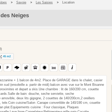
Alpes
Savoie
Les Saisies
Location
 des Neiges
0)
45 m2
zzanine + 1 balcon de 4m2. Place de GARAGE dans le chalet, casier
in sud (ensoleille a partir de midi) balcon avec vue sur le Mont Bisanne
oximites et depart a skis.Une chambre : lit de 160/200 cm, couette
cards.Salle de bain: douche, seche serviette, seche
amovible, deux lits gigogne, 2 couettes de 140/200cm,2 oreillers
tele.Coin cuisine/Salon :Canape convertible de 140/190 cm, couette
an plat.Equipements cuisine : Four classique, Plaques
elle,Lave linge,Congelateur,Refrigerateur,grille pain,Cocotte