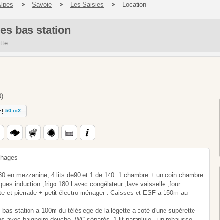
Alpes
Savoie
Les Saisies
Location
es bas station
tte
0)
50 m2
chages
en mezzanine, 4 lits de90 et 1 de 140. 1 chambre + un coin chambre
es induction ,frigo 180 l avec congélateur ;lave vaisselle ,four
tte et pierrade + petit électro ménager . Caisses et ESF a 150m au
t bas station a 100m du télèsiege de la légette a coté d'une supérette
ns avec baignoire douche, WC séparés ,1 lit parapluie , un rehausse