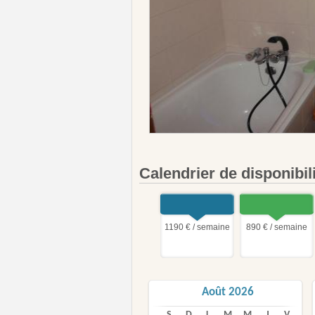
Calendrier de disponibil
1190 € / semaine
890 € / semaine
Août 2026
S
D
L
M
M
J
V