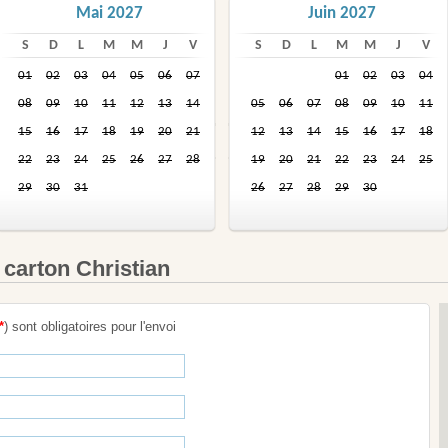
Mai 2027
Juin 2027
S
D
L
M
M
J
V
S
D
L
M
M
J
V
01
02
03
04
05
06
07
01
02
03
04
08
09
10
11
12
13
14
05
06
07
08
09
10
11
15
16
17
18
19
20
21
12
13
14
15
16
17
18
22
23
24
25
26
27
28
19
20
21
22
23
24
25
29
30
31
26
27
28
29
30
 carton Christian
*
) sont obligatoires pour l'envoi