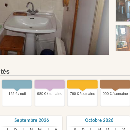
ités
125 € / nuit
980 € / semaine
760 € / semaine
990 € / semaine
Septembre 2026
Octobre 2026
S
D
L
M
M
J
V
S
D
L
M
M
J
V