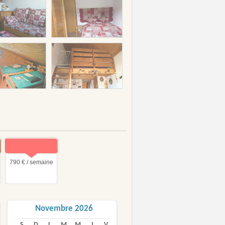
790 € / semaine
Novembre 2026
S
D
L
M
M
J
V