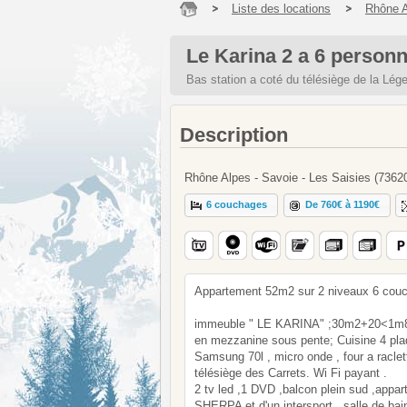
Liste des locations
Rhône 
Le Karina 2 a 6 personn
Bas station a coté du télésiège de la Lége
Description
Rhône Alpes - Savoie - Les Saisies (7362
6 couchages
De 760€ à 1190€
Appartement 52m2 sur 2 niveaux 6 cou
immeuble " LE KARINA" ;30m2+20<1m80 
en mezzanine sous pente; Cuisine 4 plaqu
Samsung 70l , micro onde , four a racle
télésiège des Carrets. Wi Fi payant .
2 tv led ,1 DVD ,balcon plein sud ,appar
SHERPA et d'un intersport , salle de bai