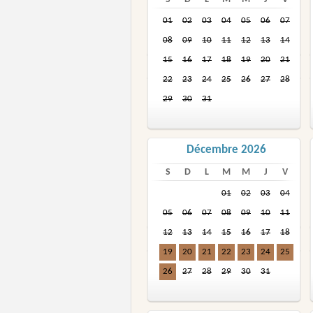
01
02
03
04
05
06
07
08
09
10
11
12
13
14
15
16
17
18
19
20
21
22
23
24
25
26
27
28
29
30
31
Décembre 2026
S
D
L
M
M
J
V
01
02
03
04
05
06
07
08
09
10
11
12
13
14
15
16
17
18
19
20
21
22
23
24
25
26
27
28
29
30
31