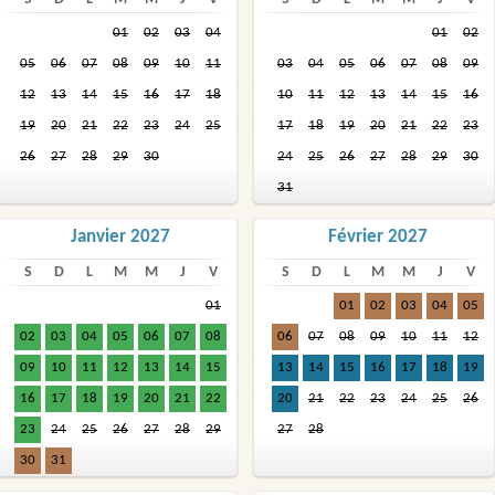
01
02
03
04
01
02
05
06
07
08
09
10
11
03
04
05
06
07
08
09
12
13
14
15
16
17
18
10
11
12
13
14
15
16
19
20
21
22
23
24
25
17
18
19
20
21
22
23
26
27
28
29
30
24
25
26
27
28
29
30
31
Janvier 2027
Février 2027
S
D
L
M
M
J
V
S
D
L
M
M
J
V
01
01
02
03
04
05
02
03
04
05
06
07
08
06
07
08
09
10
11
12
09
10
11
12
13
14
15
13
14
15
16
17
18
19
16
17
18
19
20
21
22
20
21
22
23
24
25
26
23
24
25
26
27
28
29
27
28
30
31